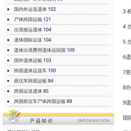
国内外运送遗体
102
3
尸体跨国运输
121
4
出境接运遗体
104
遗体国际运送
104
5
遗体出境费用遗体运回国
109
6
国外遗体运输
103
跨国遗体运送车
100
7
殡仪车跨国运输
84
8
跨国运送遗体
85
跨国殡仪车尸体跨国运输
88
9
国