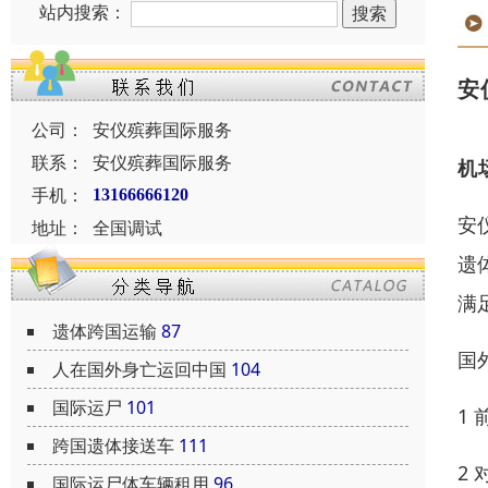
站内搜索：
安
公司：
安仪殡葬国际服务
联系：
安仪殡葬国际服务
机
手机：
13166666120
安
地址：
全国调试
遗
满
遗体跨国运输
87
国
人在国外身亡运回中国
104
国际运尸
101
1
跨国遗体接送车
111
2
国际运尸体车辆租用
96