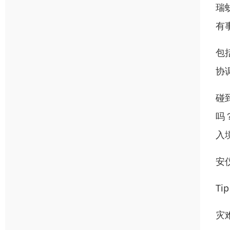
瑞
有
包
协
碰
吗
入
安
T
灾