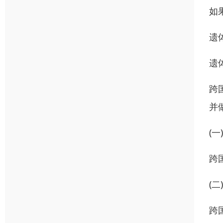
如
遗
遗
跨
并
(一
跨
(二
跨