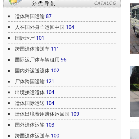
遗体跨国运输
87
人在国外身亡运回中国
104
国际运尸
101
跨国遗体接送车
111
国际运尸体车辆租用
96
国内外运送遗体
102
尸体跨国运输
121
出境接运遗体
104
遗体国际运送
104
遗体出境费用遗体运回国
109
国外遗体运输
103
跨国遗体运送车
100