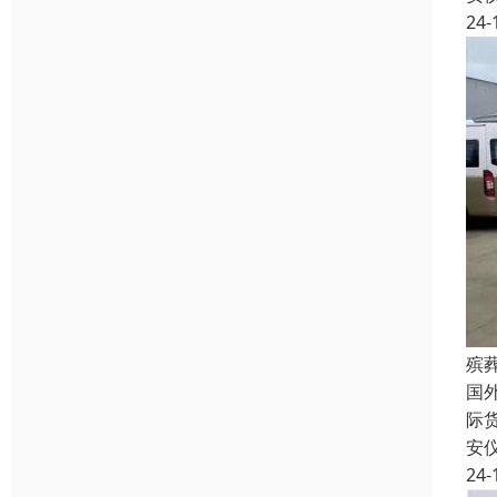
24-
殡
国
际
安
24-