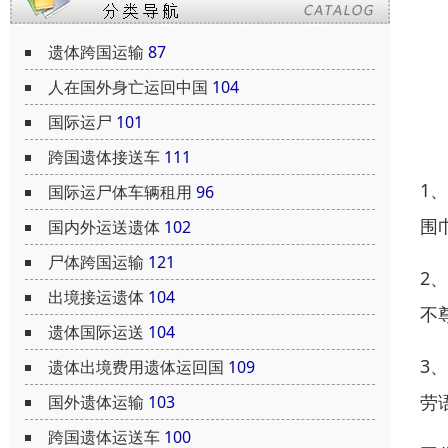
遗体跨国运输
87
人在国外身亡运回中国
104
国际运尸
101
跨国遗体接送车
111
1
国际运尸体车辆租用
96
围
国内外运送遗体
102
尸体跨国运输
121
2
出境接运遗体
104
不
遗体国际运送
104
3
遗体出境费用遗体运回国
109
劳
国外遗体运输
103
跨国遗体运送车
100