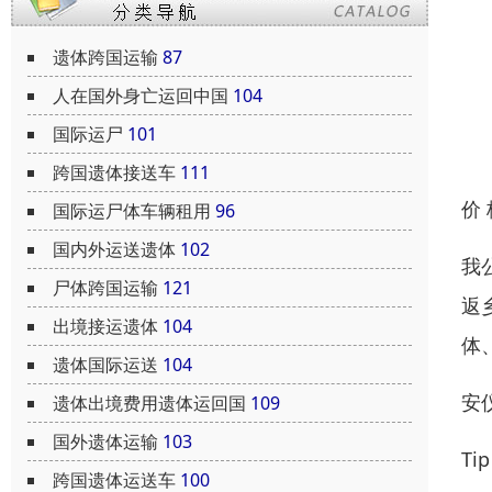
遗体跨国运输
87
人在国外身亡运回中国
104
国际运尸
101
跨国遗体接送车
111
价
国际运尸体车辆租用
96
国内外运送遗体
102
我
尸体跨国运输
121
返
出境接运遗体
104
体
遗体国际运送
104
安
遗体出境费用遗体运回国
109
国外遗体运输
103
T
跨国遗体运送车
100