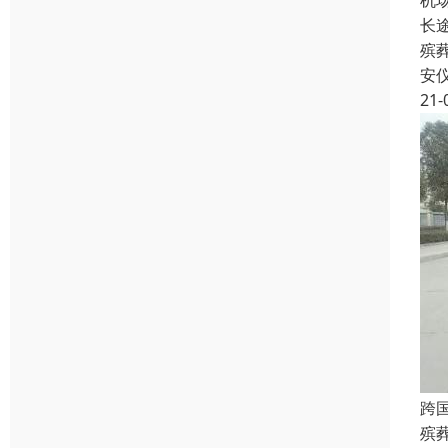
机
长
殡
安
21-
跨
殡