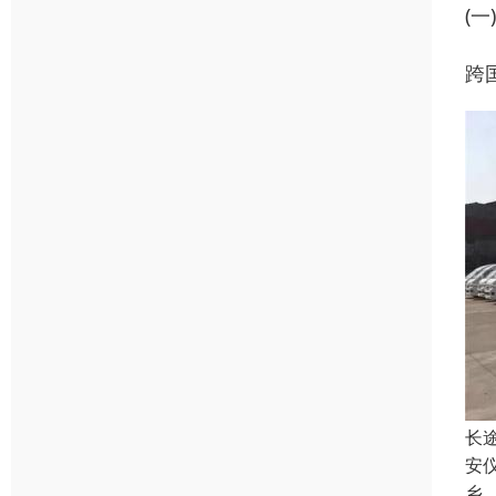
(一
跨
长
安
乡