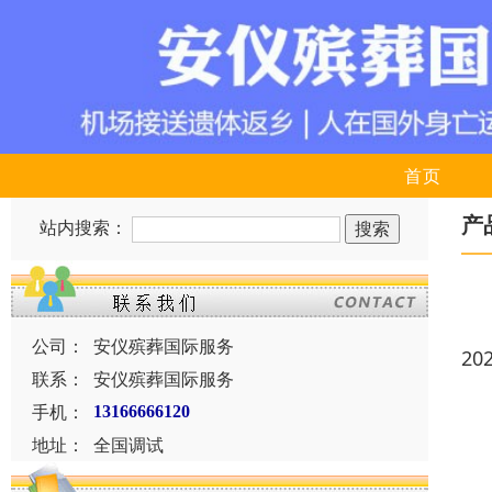
首页
产
站内搜索：
公司：
安仪殡葬国际服务
20
联系：
安仪殡葬国际服务
手机：
13166666120
地址：
全国调试