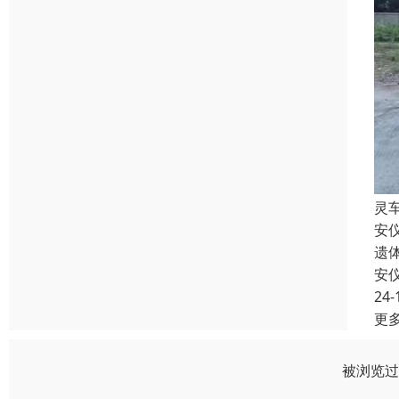
灵
安
遗
安
24-
更
被浏览过 