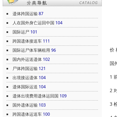
遗体跨国运输
87
人在国外身亡运回中国
104
国际运尸
101
跨国遗体接送车
111
价
国际运尸体车辆租用
96
国内外运送遗体
102
国
尸体跨国运输
121
1
出境接运遗体
104
遗体国际运送
104
2
遗体出境费用遗体运回国
109
3
国外遗体运输
103
跨国遗体运送车
100