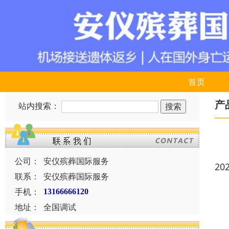
首页
产
站内搜索：
公司：
安仪殡葬国际服务
20
联系：
安仪殡葬国际服务
手机：
13166666120
地址：
全国调试