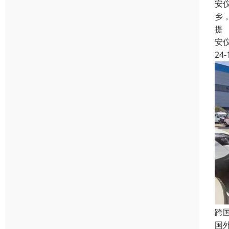
安
乡
提
安
24-
跨
国