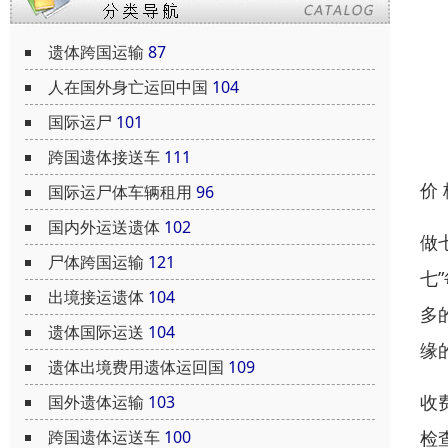
遗体跨国运输
87
人在国外身亡运回中国
104
国际运尸
101
跨国遗体接送车
111
价
国际运尸体车辆租用
96
国内外运送遗体
102
做
尸体跨国运输
121
七
出境接运遗体
104
多
遗体国际运送
104
缘
遗体出境费用遗体运回国
109
收
国外遗体运输
103
检
跨国遗体运送车
100