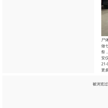
尸
做
祭
安
21-
更
被浏览过 