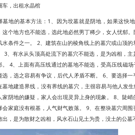
圈车，出租水晶棺
择墓地的基本方法：1、因为坟墓就是阴地，如果这快
，这个地方也不能选，选此地必然男丁稀少，女人忧郁。
风水条件之一。 2、建筑在山的棱角线上的墓穴或山顶
。 3、有水从头顶高处流下的墓穴不能选，是为凶相，
形。 4、上面有高压线通过的墓地不能选，受高压线磁场
能选，选之容易有争议，后代人矛盾不断。 6、要选择
在墓地建造界线，没有界线的墓穴，主很容易与他人发生
人家阴地的嫌疑，家人会出现灵异上身的现象。 8、陡
择会家庭没有根基，人气财气败落。 9、在整块墓穴周
敷出，是为散财之凶相，风水石山见土为贵，没土的公墓