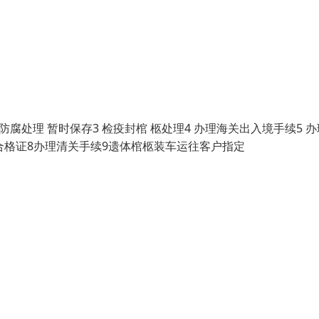
腐处理 暂时保存3 检疫封棺 柩处理4 办理海关出入境手续5 
合格证8办理清关手续9遗体棺柩装车运往客户指定