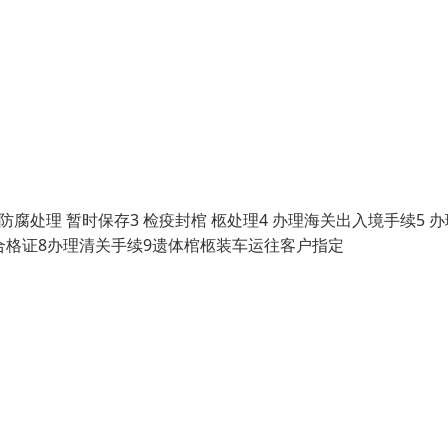
腐处理 暂时保存3 检疫封棺 柩处理4 办理海关出入境手续5 
合格证8办理清关手续9遗体棺柩装车运往客户指定