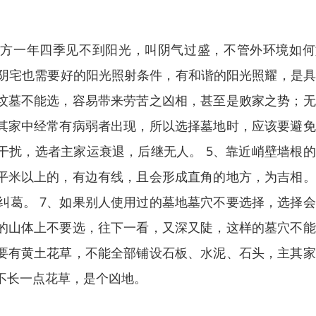
地方一年四季见不到阳光，叫阴气过盛，不管外环境如何
阴宅也需要好的阳光照射条件，有和谐的阳光照耀，是具
的坟墓不能选，容易带来劳苦之凶相，甚至是败家之势；
主其家中经常有病弱者出现，所以选择墓地时，应该要避
干扰，选者主家运衰退，后继无人。 5、靠近峭壁墙根
一平米以上的，有边有线，且会形成直角的地方，为吉相
纠葛。 7、如果别人使用过的墓地墓穴不要选择，选择
峭的山体上不要选，往下一看，又深又陡，这样的墓穴不
围要有黄土花草，不能全部铺设石板、水泥、石头，主其
不长一点花草，是个凶地。