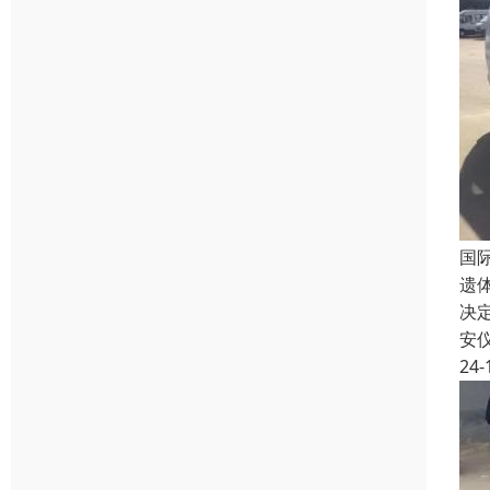
国
遗
决
安
24-