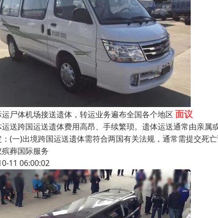
面议
际运尸体机场接送遗体，转运业务遍布全国各个地区
体运送跨国运送遗体费用高昂、手续繁琐。遗体运送通常由亲属
定：(一)出境跨国运送遗体需符合两国有关法规，通常需提交死
仪殡葬国际服务
10-11 06:00:02