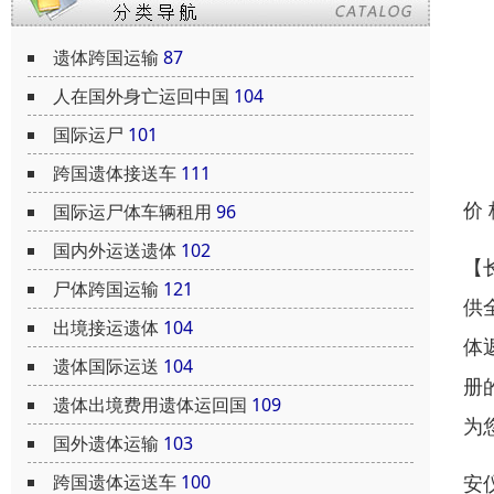
遗体跨国运输
87
人在国外身亡运回中国
104
国际运尸
101
跨国遗体接送车
111
价
国际运尸体车辆租用
96
国内外运送遗体
102
【
尸体跨国运输
121
供
出境接运遗体
104
体
遗体国际运送
104
册
遗体出境费用遗体运回国
109
为
国外遗体运输
103
安
跨国遗体运送车
100