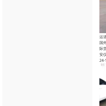
运
国
际
安
24-