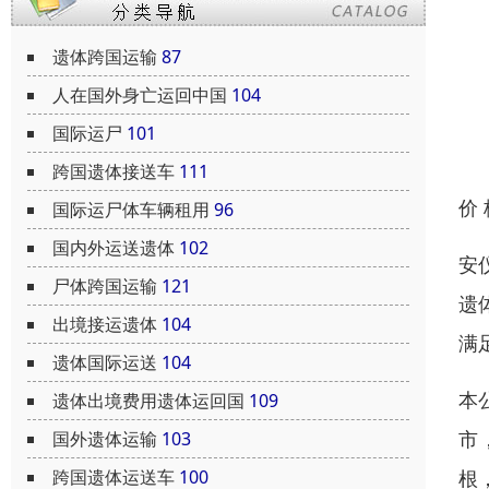
遗体跨国运输
87
人在国外身亡运回中国
104
国际运尸
101
跨国遗体接送车
111
价
国际运尸体车辆租用
96
国内外运送遗体
102
安
尸体跨国运输
121
遗
出境接运遗体
104
满
遗体国际运送
104
本
遗体出境费用遗体运回国
109
市
国外遗体运输
103
根
跨国遗体运送车
100