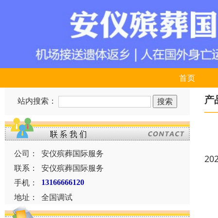
首页
产
站内搜索：
公司：
安仪殡葬国际服务
20
联系：
安仪殡葬国际服务
手机：
13166666120
地址：
全国调试