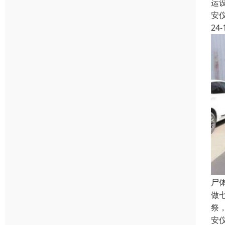
运
安
24-
尸
做
祭
安