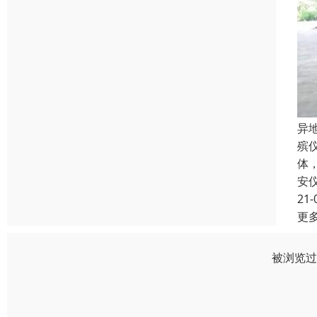
异
殡
体
安
21-
更
被浏览过 