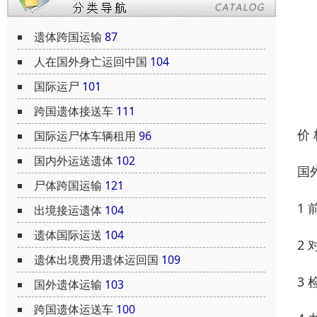
遗体跨国运输
87
人在国外身亡运回中国
104
国际运尸
101
跨国遗体接送车
111
价
国际运尸体车辆租用
96
国内外运送遗体
102
国
尸体跨国运输
121
1
出境接运遗体
104
遗体国际运送
104
2
遗体出境费用遗体运回国
109
3
国外遗体运输
103
跨国遗体运送车
100