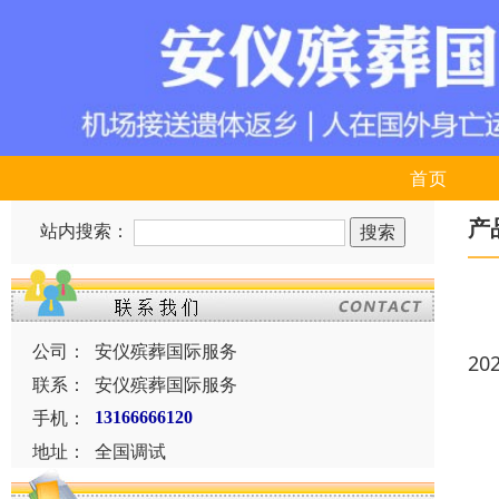
首页
产
站内搜索：
公司：
安仪殡葬国际服务
20
联系：
安仪殡葬国际服务
手机：
13166666120
地址：
全国调试