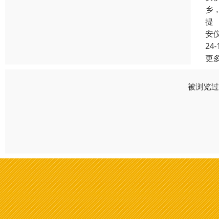
乡
提
安
24-
更
被浏览过 