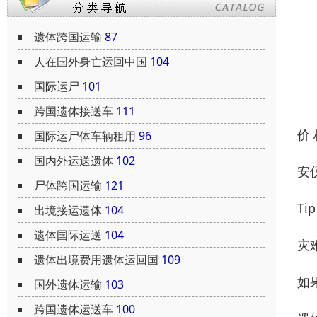
遗体跨国运输
87
人在国外身亡运回中国
104
国际运尸
101
跨国遗体接送车
111
价
国际运尸体车辆租用
96
国内外运送遗体
102
安
尸体跨国运输
121
T
出境接运遗体
104
遗体国际运送
104
灾
遗体出境费用遗体运回国
109
如
国外遗体运输
103
跨国遗体运送车
100