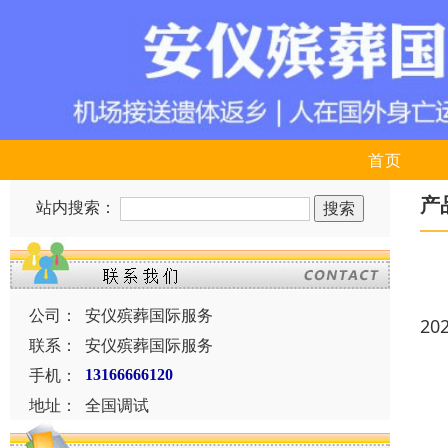
首页
产
站内搜索：
公司：
安仪殡葬国际服务
20
联系：
安仪殡葬国际服务
手机：
13166666120
地址：
全国调试