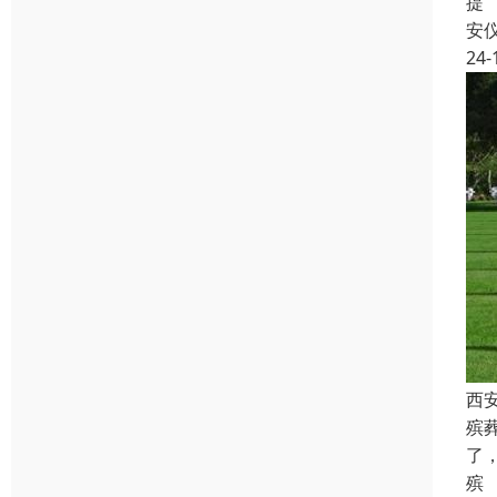
提
安
24-
西
殡
了
殡