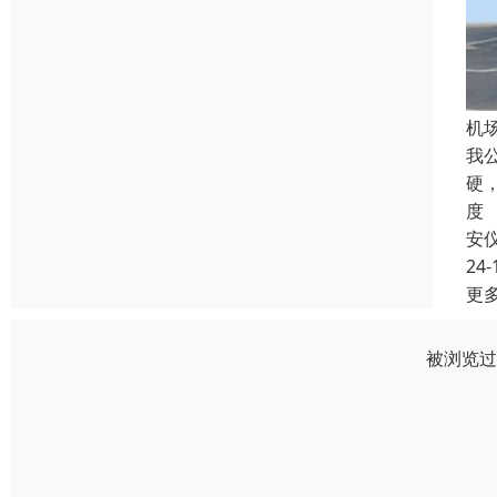
机
我
硬
度
安
24-
更
被浏览过 