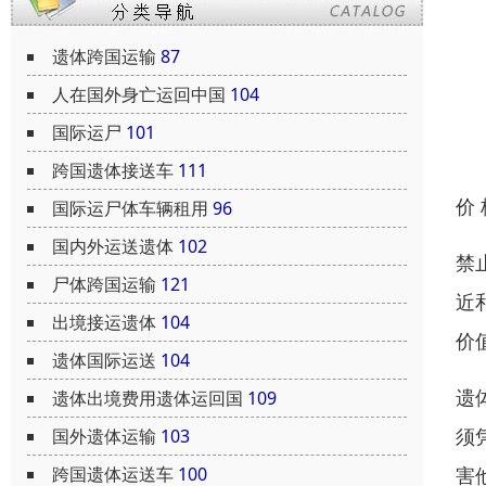
遗体跨国运输
87
人在国外身亡运回中国
104
国际运尸
101
跨国遗体接送车
111
价
国际运尸体车辆租用
96
国内外运送遗体
102
禁
尸体跨国运输
121
近
出境接运遗体
104
价
遗体国际运送
104
遗
遗体出境费用遗体运回国
109
须
国外遗体运输
103
害
跨国遗体运送车
100