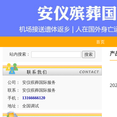
首页
产
站内搜索：
公司：
安仪殡葬国际服务
20
联系：
安仪殡葬国际服务
手机：
13166666120
地址：
全国调试