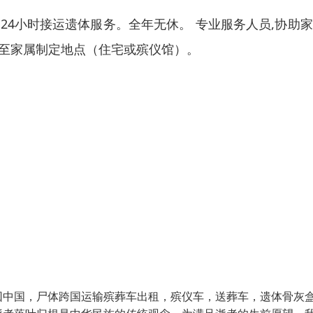
24小时接运遗体服务。全年无休。 专业服务人员,协助
送至家属制定地点（住宅或殡仪馆）。
回中国，尸体跨国运输殡葬车出租，殡仪车，送葬车，遗体骨灰