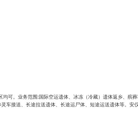
政区均可。业务范围:国际空运遗体、冰冻（冷藏）遗体返乡、殡葬
乡灵车接送、长途拉送遗体、长途运尸体、短途运送遗体等。安