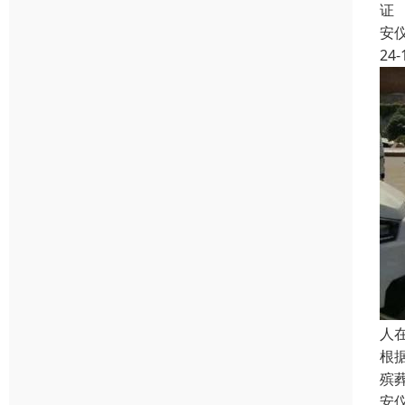
证
安
24-
人
根
殡
安