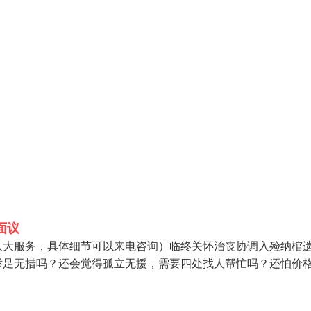
面议
八大服务，具体细节可以来电咨询）临终关怀治丧协调入殓纳棺
举足无措吗？还会觉得孤立无援，需要四处找人帮忙吗？还怕价