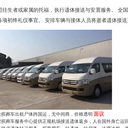
照往生者或家属的托福，执行遗体接送与安置服务。 全国
各项初终礼仪事宜。 安排车辆与接体人员将逝者遗体接
面议
途殡葬车出租尸体跨国运，无中间商，价格透明
仪殡葬车服务中心提供正规机场接送遗体返乡，人在国外身亡运