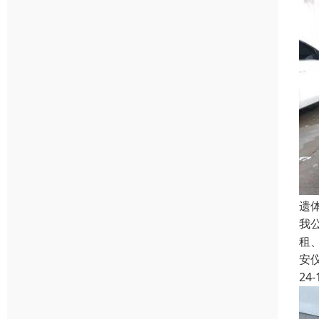
遗
我
租
安
24-