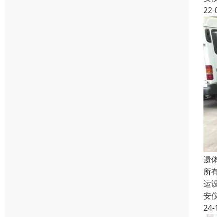
22-
遗
所
运
安
24-