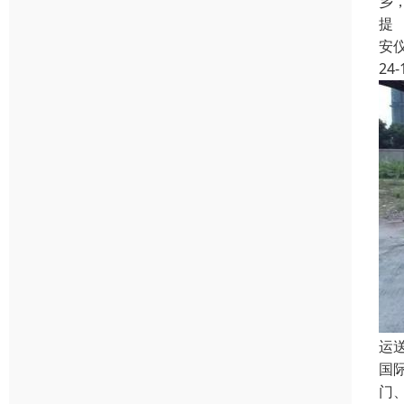
乡
提
安
24-
运
国
门